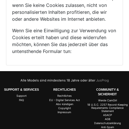
wenn Sie keine Cookies zulassen, nicht von
personalisierten Inhalten profitieren, die wir
oder andere Websites im Internet anbieten.
Wenn Sie eine Einwilligung zur Verwendung von
Cookies erteilt haben und diese widerrufen
möchten, können Sie das jederzeit über das
untensthende Formular tun:
Alle Models sind mindestens 18 Jahre oder älter
JusProg
SUPPORT & SERVICES
RECHTLICHES
COMMUNITY &
SICHERHEIT
Support
Rechtliches
FAQ
EU - Digital Services Act
Werde CamGirl
Abo kündigen
18 U.S.C. 2257 Record-Keeping
Requirements Compliance
Copyright
Statement
Impressum
ASACP
AGB
Datenschutzerklärung
Anti-Spam